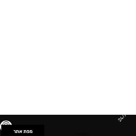
24/7
מפת אתר
תנאי שימוש & מדיניות פרטיות
הצהרת נגישות
Powered by Musican
© 2026 by S.B.E Music