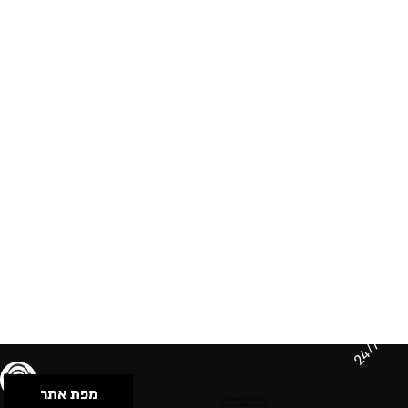
24/7
מפת אתר
תנאי שימוש & מדיניות פרטיות
הצהרת נגישות
Powered by Musican
© 2026 by S.B.E Music