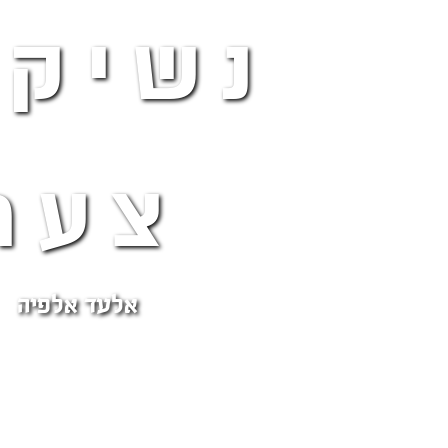
נשיקו
צער
אלעד אלפיה