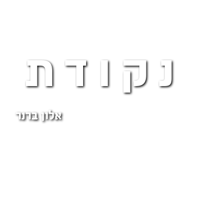
נקודת 
אלון ברנר