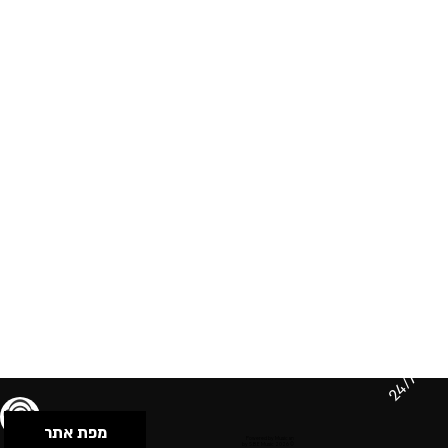
24/7
מפת אתר
תנאי שימוש & מדיניות פרטיות
הצהרת נגישות
Powered by Musican
© 2026 by S.B.E Music