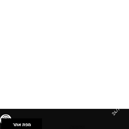
24/7
מפת אתר
תנאי שימוש & מדיניות פרטיות
הצהרת נגישות
Powered by Musican
© 2026 by S.B.E Music