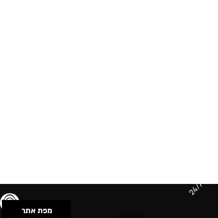
24/7
מפת אתר
תנאי שימוש & מדיניות פרטיות
הצהרת נגישות
Powered by Musican
© 2026 by S.B.E Music