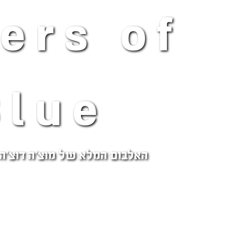
ers of
Blue
האלבום המלא של מוֹצָ'ה דוֹצָ'ה 