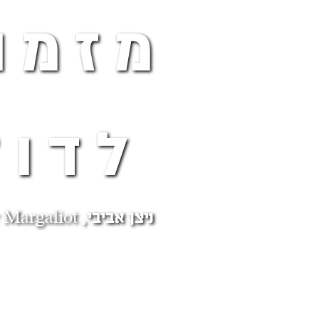
מזמו
לדוד
ניצן אביבי, Nofar Margaliot