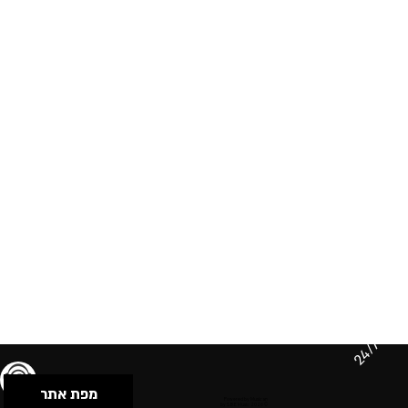
24/7
מפת אתר
תנאי שימוש & מדיניות פרטיות
הצהרת נגישות
Powered by Musican
© 2026 by S.B.E Music