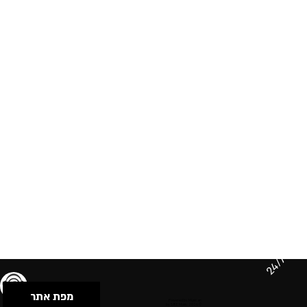
24/7
מפת אתר
תנאי שימוש & מדיניות פרטיות
הצהרת נגישות
Powered by Musican
© 2026 by S.B.E Music