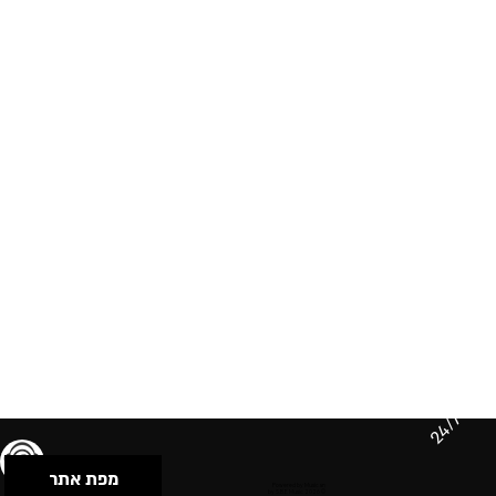
24/7
מפת אתר
תנאי שימוש & מדיניות פרטיות
הצהרת נגישות
Powered by Musican
© 2026 by S.B.E Music