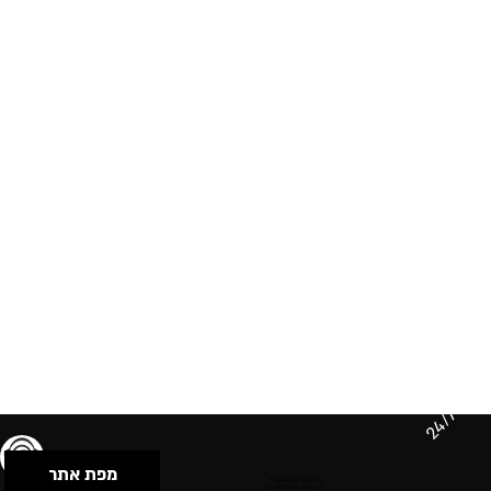
24/7
מפת אתר
תנאי שימוש & מדיניות פרטיות
הצהרת נגישות
Powered by Musican
© 2026 by S.B.E Music