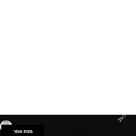
24/7
מפת אתר
תנאי שימוש & מדיניות פרטיות
הצהרת נגישות
Powered by Musican
© 2026 by S.B.E Music