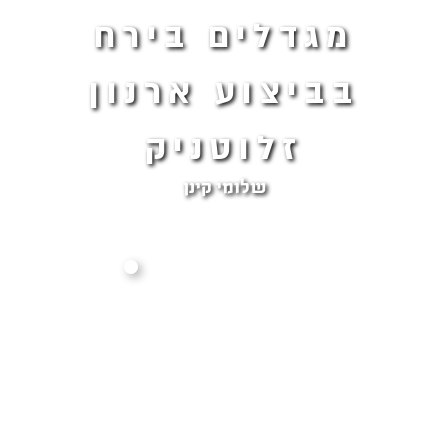
מגדלים בירח
בביצוע ארנון
זלוטניק
שלומי קינן