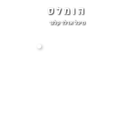
הומלס
מיכל אדלר קלנר