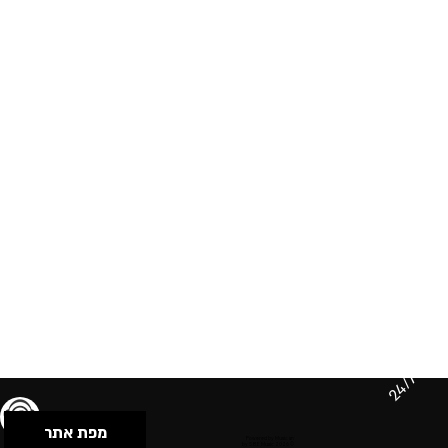
24/7
מפת אתר
תנאי שימוש & מדיניות פרטיות
הצהרת נגישות
Powered by Musican
© 2026 by S.B.E Music