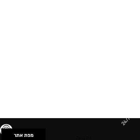
24/7
מפת אתר
תנאי שימוש & מדיניות פרטיות
הצהרת נגישות
Powered by Musican
© 2026 by S.B.E Music