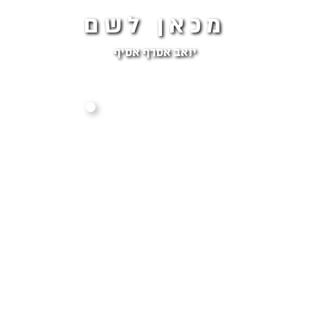
מכאן לשם
יואב אסרף אסיף