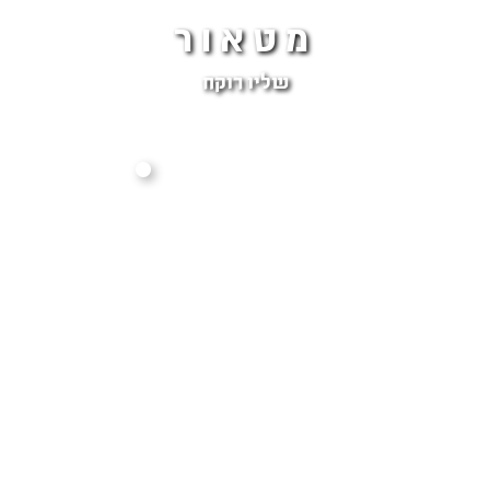
מטאור
שליו רוקח