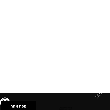
24/7
מפת אתר
תנאי שימוש & מדיניות פרטיות
הצהרת נגישות
Powered by Musican
© 2026 by S.B.E Music