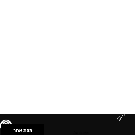
24/7
מפת אתר
תנאי שימוש & מדיניות פרטיות
הצהרת נגישות
Powered by Musican
© 2026 by S.B.E Music