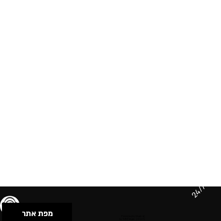
24/7
מפת אתר
תנאי שימוש & מדיניות פרטיות
הצהרת נגישות
Powered by Musican
© 2026 by S.B.E Music