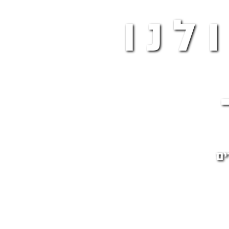
לנו
ים