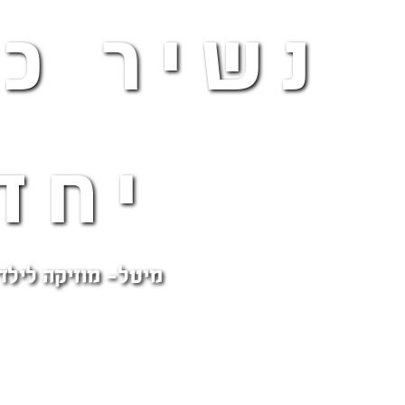
נשיר כו
יחד
מיטל- מוזיקה לילד