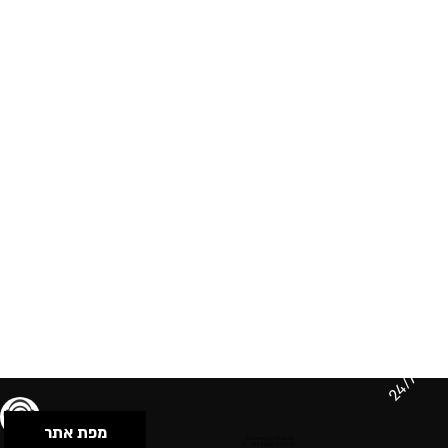
24/7
מפת אתר
תנאי שימוש & מדיניות פרטיות
הצהרת נגישות
Powered by Musican
© 2026 by S.B.E Music