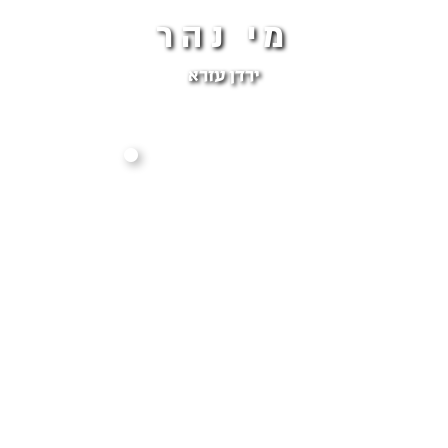
מי נהר
ירדן עזרא