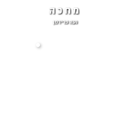
מחכה
נעה פרידמן