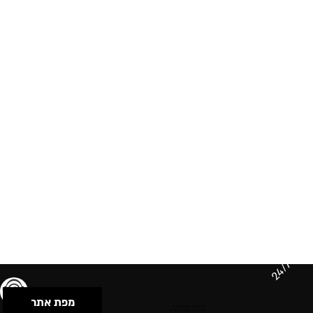
24/7
מפת אתר
תנאי שימוש & מדיניות פרטיות
הצהרת נגישות
Powered by Musican
© 2026 by S.B.E Music