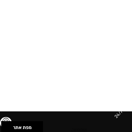
24/7
מפת אתר
תנאי שימוש & מדיניות פרטיות
הצהרת נגישות
Powered by Musican
© 2026 by S.B.E Music