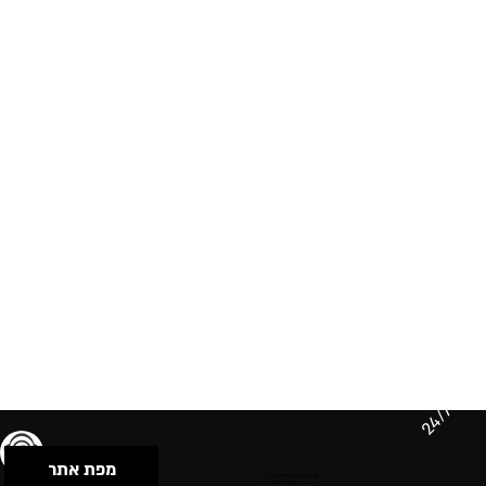
24/7
מפת אתר
תנאי שימוש & מדיניות פרטיות
הצהרת נגישות
Powered by Musican
© 2026 by S.B.E Music