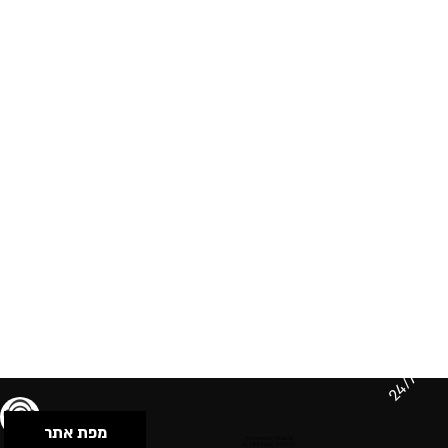
24/7
מפת אתר
תנאי שימוש & מדיניות פרטיות
הצהרת נגישות
Powered by Musican
© 2026 by S.B.E Music