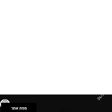
24/7
מפת אתר
תנאי שימוש & מדיניות פרטיות
הצהרת נגישות
Powered by Musican
© 2026 by S.B.E Music