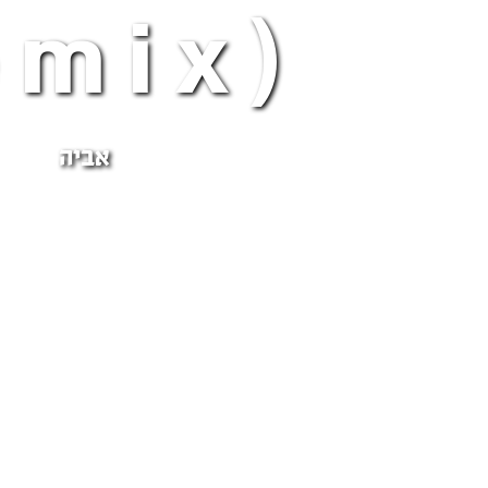
emix)
אביה