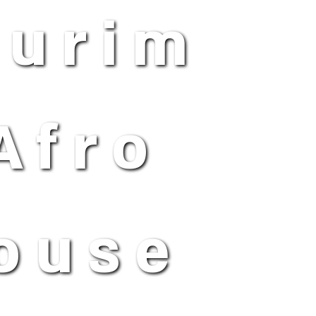
surim
Afro
ouse