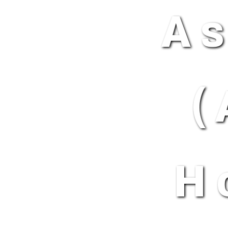
A
(
H