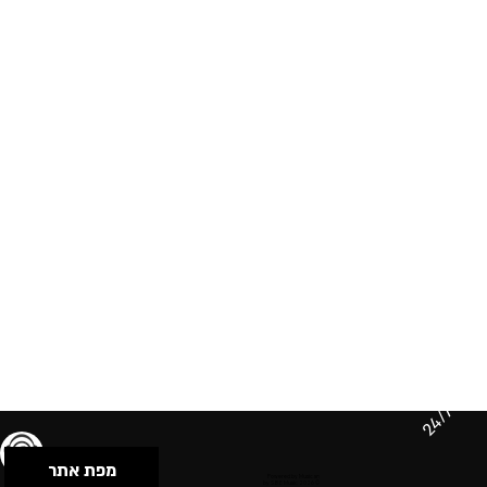
24/7
מפת אתר
תנאי שימוש & מדיניות פרטיות
הצהרת נגישות
Powered by Musican
© 2026 by S.B.E Music