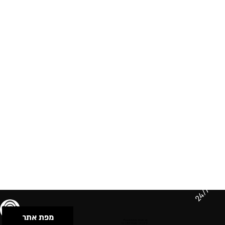
24/7
מפת אתר
תנאי שימוש & מדיניות פרטיות
הצהרת נגישות
Powered by Musican
© 2026 by S.B.E Music