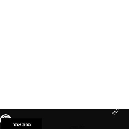
24/7
מפת אתר
תנאי שימוש & מדיניות פרטיות
הצהרת נגישות
Powered by Musican
© 2026 by S.B.E Music