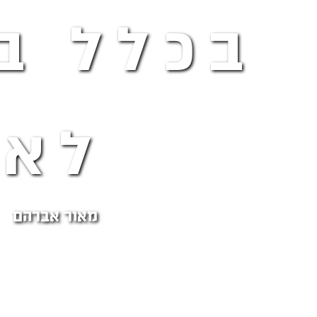
בכלל ב
לא
מאור אברהם