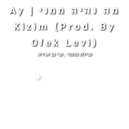
מה נהיה ממני | Ay
Kizim (Prod. By
Ofek Levi)
שילת נחמני , שי בן ארויה