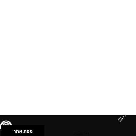
24/7
מפת אתר
תנאי שימוש & מדיניות פרטיות
הצהרת נגישות
Powered by Musican
© 2026 by S.B.E Music