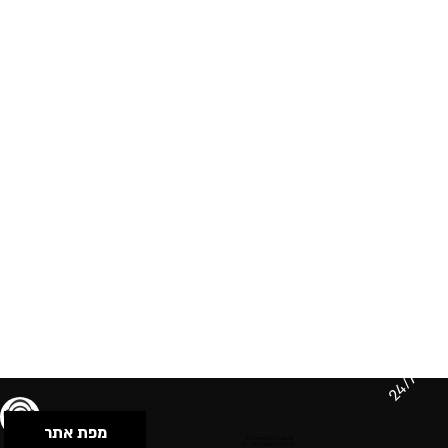
24/7
מפת אתר
תנאי שימוש & מדיניות פרטיות
הצהרת נגישות
Powered by Musican
© 2026 by S.B.E Music