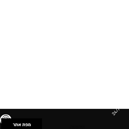
24/7
מפת אתר
תנאי שימוש & מדיניות פרטיות
הצהרת נגישות
Powered by Musican
© 2026 by S.B.E Music