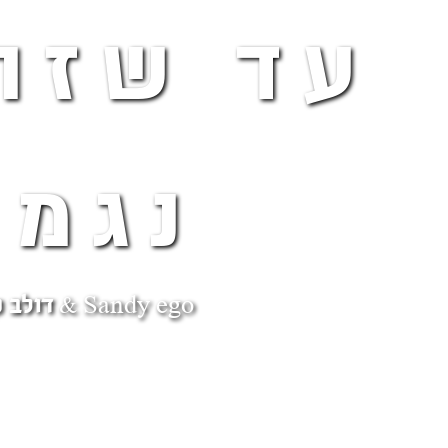
עד שזה
נגמר
Sandy ego & דולב קאץ