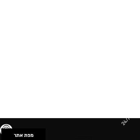
24/7
מפת אתר
תנאי שימוש & מדיניות פרטיות
הצהרת נגישות
Powered by Musican
© 2026 by S.B.E Music