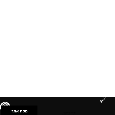
24/7
מפת אתר
תנאי שימוש & מדיניות פרטיות
הצהרת נגישות
Powered by Musican
© 2026 by S.B.E Music