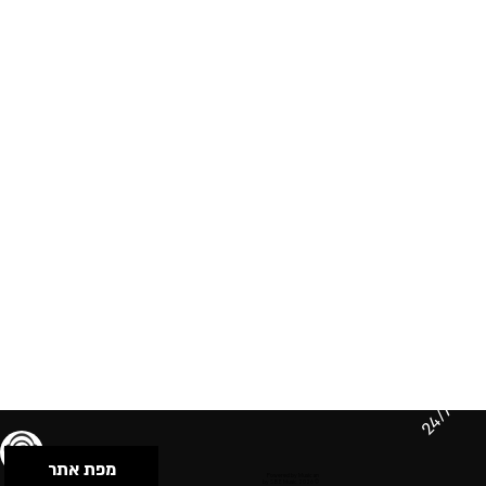
24/7
מפת אתר
תנאי שימוש & מדיניות פרטיות
הצהרת נגישות
Powered by Musican
© 2026 by S.B.E Music