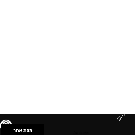
24/7
מפת אתר
תנאי שימוש & מדיניות פרטיות
הצהרת נגישות
Powered by Musican
© 2026 by S.B.E Music