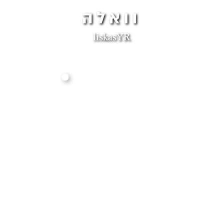
וואלה
liskasYR