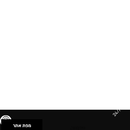
24/7
מפת אתר
תנאי שימוש & מדיניות פרטיות
הצהרת נגישות
Powered by Musican
© 2026 by S.B.E Music