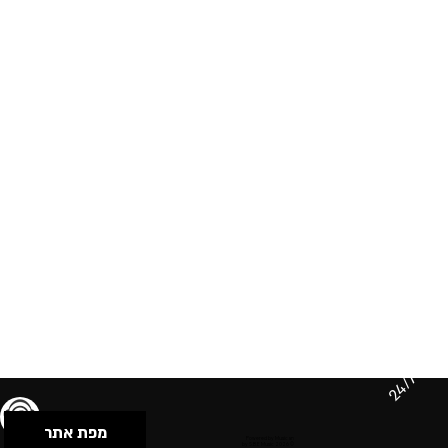
24/7
מפת אתר
תנאי שימוש & מדיניות פרטיות
הצהרת נגישות
Powered by Musican
© 2026 by S.B.E Music