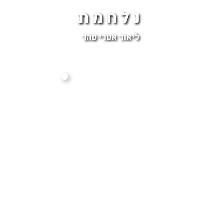
נלחמת
ליאור אטרי סהר