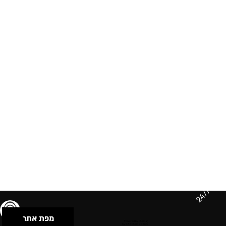
24/7
מפת אתר
תנאי שימוש & מדיניות פרטיות
הצהרת נגישות
Powered by Musican
© 2026 by S.B.E Music