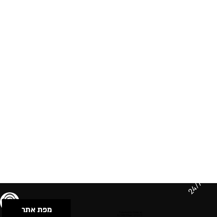
24/7
מפת אתר
תנאי שימוש & מדיניות פרטיות
הצהרת נגישות
Powered by Musican
© 2026 by S.B.E Music