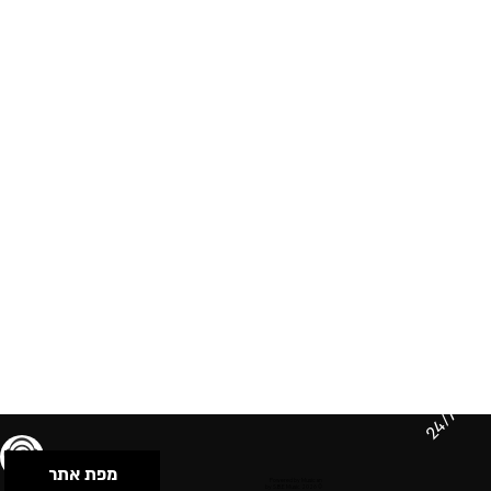
24/7
מפת אתר
תנאי שימוש & מדיניות פרטיות
הצהרת נגישות
Powered by Musican
© 2026 by S.B.E Music