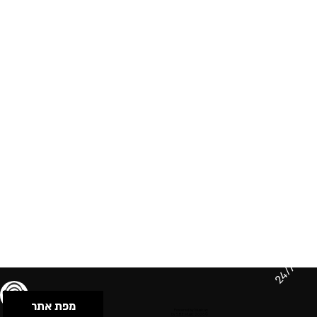
24/7
מפת אתר
תנאי שימוש & מדיניות פרטיות
הצהרת נגישות
Powered by Musican
© 2026 by S.B.E Music