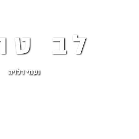
לב טה
נעמי דלויה