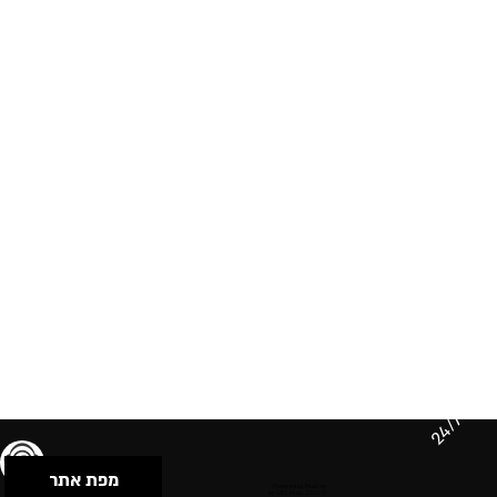
24/7
מפת אתר
תנאי שימוש & מדיניות פרטיות
הצהרת נגישות
Powered by Musican
© 2026 by S.B.E Music