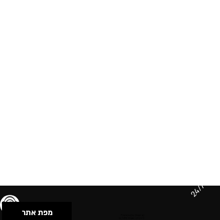
24/7
מפת אתר
תנאי שימוש & מדיניות פרטיות
הצהרת נגישות
Powered by Musican
© 2026 by S.B.E Music